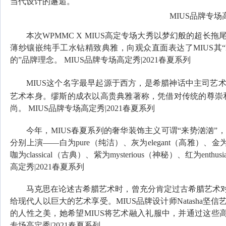
当代设计的邂逅。
MIUS品牌专场
本次WPMMC X MIUS高定专场大秀以梦幻般的超
薄纱镶嵌纯手工水钻精致典雅，向观众直面表达了MIUS其“Modis
的”品牌理念。 MIUS品牌专场高定秀|2021春夏系列
MIUS这个名字最早起源于西方，是希腊神话中主司艺
艺术本身。缪斯的成衣以高贵典雅著称，凭借对传统的尊崇
尚。 MIUS品牌专场高定秀|2021春夏系列
今年，MIUS春夏系列的奢华装饰主义可谓“来势汹汹
分别上演——白为pure（纯洁）、灰为elegant（高雅）、金为l
咖为classical（古典）、紫为mysterious（神秘）、红为e
高定秀|2021春夏系列
马克思在论述古希腊艺术时，曾充分肯定过古希腊艺术
给现代人以巨大的艺术享受。MIUS品牌设计师Natasha
的人性之美，她希望MIUS将艺术融入礼服中，并通过这些高
专场高定秀|2021春夏系列