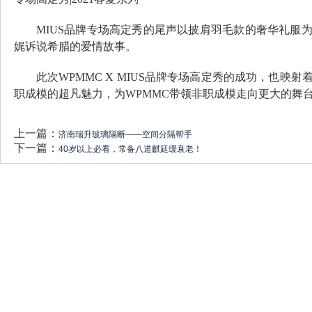
MIUS品牌专场高定秀的尾声以披肩羽毛款的奢华礼服
娓诉说希腊的爱情故事。
此次WPMMC X MIUS品牌专场高定秀的成功，也
职成模的超凡魅力，为WPMMC带领非职成模走向更大的舞
上一篇：
济南瑞升玻璃隔断——空间分隔帮手
下一篇：
40岁以上必看，常备八道麒延缓衰老！