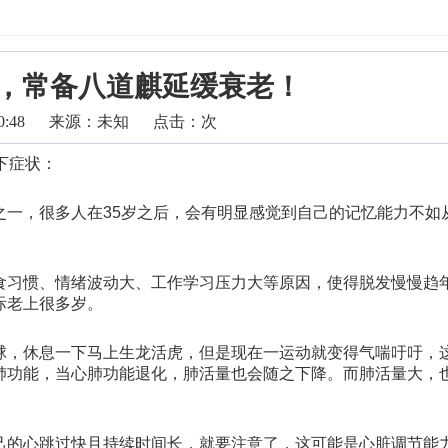
看，常备八道麒延缓衰老！
0:48
来源：未知
点击：
次
下症状：
之一，很多人在35岁之后，会有明显感觉到自己的记忆能力不如
食习惯、情绪波动大、工作学习压力大等原因，使得脱发慢慢趋
际老上很多岁。
球，休息一下马上生龙活虎，但是现在一运动就变得气喘吁吁，
肺功能，当心肺功能退化，肺活量也会随之下降。而肺活量大，
己的心跳过快且持续时间长，就要注意了，这可能是心脏调节能