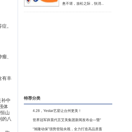
惫不堪，放松之际，快消...
等症。
肿瘤、
含有丰
特荐分类
是补中
强体
4.28，Yestar艺星让台州更美！
。恒山
制的八
世界冠军薛晨代言艾美集团新闻发布会—暨“
“旭隆动保”强势登陆央视，全力打造高品质畜