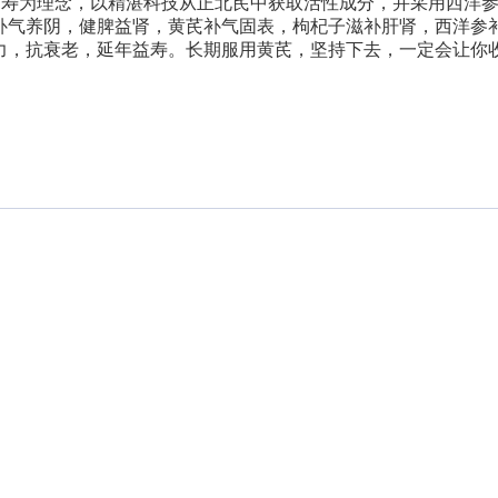
延寿为理念，以精湛科技从正北芪中获取活性成分，并采用西洋
补气养阴，健脾益肾，黄芪补气固表，枸杞子滋补肝肾，西洋参
力，抗衰老，延年益寿。长期服用黄芪，坚持下去，一定会让你