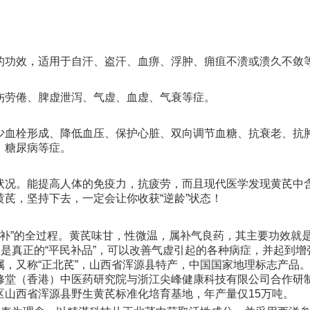
的功效，适用于自汗、盗汗、血痹、浮肿、痈疽不溃或溃久不敛
伤劳倦、脾虚泄泻、气虚、血虚、气衰等症。
少血栓形成、降低血压、保护心脏、双向调节血糖、抗衰老、抗
、糖尿病等症。
状况。能提高人体的免疫力，抗疲劳，而且现代医学发现黄芪中
芪，坚持下去，一定会让你收获“逆龄”状态！
+“补”的全过程。黄芪味甘，性微温，属补气良药，其主要功效就
，是真正的“平民补品”，可以改善气虚引起的各种病症，并起到增
，又称“正北芪”，山西省浑源县特产，中国国家地理标志产品
修堂（香港）中医药研究院与浙江尖峰健康科技有限公司合作研
区山西省浑源县野生黄芪标准化培育基地，年产量仅15万吨。