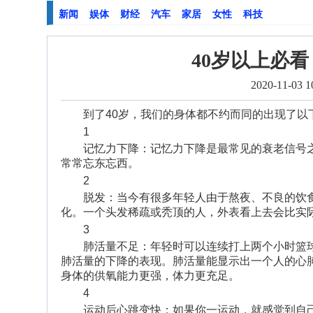
新闻
娱体
财经
汽车
家居
女性
科技
40岁以上必
2020-11-03 1
到了40岁，我们的身体都不约而同的出现了以
1
记忆力下降：记忆力下降是最常见的衰老信号
常常忘东忘西。
2
脱发：当今有很多年轻人由于熬夜、不良的饮
化。一个头发稀疏或秃顶的人，外表看上去会比实
3
肺活量不足：年轻时可以连续打上两个小时篮
肺活量的下降的表现。肺活量能显示出一个人的心
身体的供氧能力更强，体力更充足。
4
运动后心跳变快：如果你一运动，就感觉到自