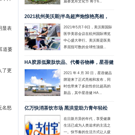
届赛龙舟文化节 将于6...
2021杭州美沃斯|半岛超声炮惊艳亮相，
2021年5月7-9日，美沃斯国际
明显表
医学美容会议在杭州国际博览
中心盛大举行。美沃斯是医美
界屈指可数的全球性顶级...
耳道萎
HA胶原低聚肽饮品、代餐谷物棒，星蓓健
入了更
2021 年 4 月 30 日，星蓓健品
牌迎来了正式亮相和发布，同
时也带来了多款性价比超高的
新品，其中星蓓健 HA ...
无名怒
亿万快消茶饮市场 黑洪堂助力青年轻松
在日新月异的年代，享受健康
生活已成为人类追求的主流之
一。快节奏的生活方式让人疲