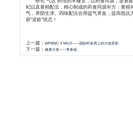
研究“气运”药理的芈修堂，以药食同源，逆衰
杞以及黄精配伍，精心制成的药食同源补方：黄精
气，养阴生津。四味配伍合用益气养血，提高抵抗
获“逆龄”状态！
上一篇：
WPMMC X MIUS——国际时装周上的大放异彩
下一篇：
健康大使——李春福