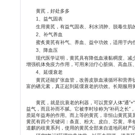
黄芪，好处多多
1、益气固表
生用黄芪，有益气固表、利水消肿、脱毒生肌
2、补气养血
蜜炙黄芪有补气、养血、益中功效，适用于内
3、降血压
现代医学证明，黄芪具有降低血液黏稠度、减
增强机体免疫力作用，可用来治疗心脏病、高血压
4、延缓衰老
黄芪还能扩张血管，改善皮肤血液循环和营养
富的硒元素，真正起到延缓衰老的功效。长期服用黄
黄芪，就是抗衰老的利器，可以贯穿人体“通”
益气，而且补而不腻。它被李时珍称为“补药之长”
质延年益寿的作用。而上等的黄芪，非恒山黄芪莫属
黄芪有四个关键词：条直、粉大、皮白、芯黄。芈
道麒的歧黄系列，使用的黄芪全部来自道地药材产