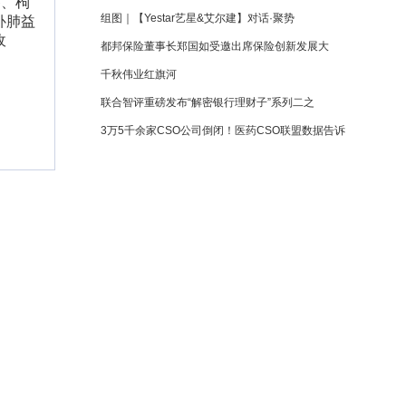
参、枸
组图｜【Yestar艺星&艾尔建】对话·聚势
补肺益
收
都邦保险董事长郑国如受邀出席保险创新发展大
千秋伟业红旗河
联合智评重磅发布“解密银行理财子”系列二之
3万5千余家CSO公司倒闭！医药CSO联盟数据告诉