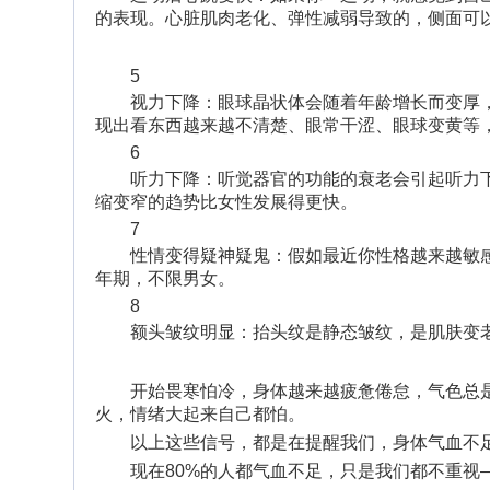
的表现。心脏肌肉老化、弹性减弱导致的，侧面可
5
视力下降：眼球晶状体会随着年龄增长而变厚
现出看东西越来越不清楚、眼常干涩、眼球变黄等
6
听力下降：听觉器官的功能的衰老会引起听力
缩变窄的趋势比女性发展得更快。
7
性情变得疑神疑鬼：假如最近你性格越来越敏
年期，不限男女。
8
额头皱纹明显：抬头纹是静态皱纹，是肌肤变
开始畏寒怕冷，身体越来越疲惫倦怠，气色总
火，情绪大起来自己都怕。
以上这些信号，都是在提醒我们，身体气血不
现在80%的人都气血不足，只是我们都不重视